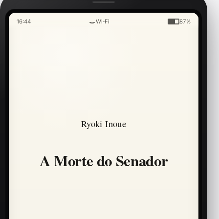
16:44
Wi‑Fi
87%
Ryoki Inoue
A Morte do Senador