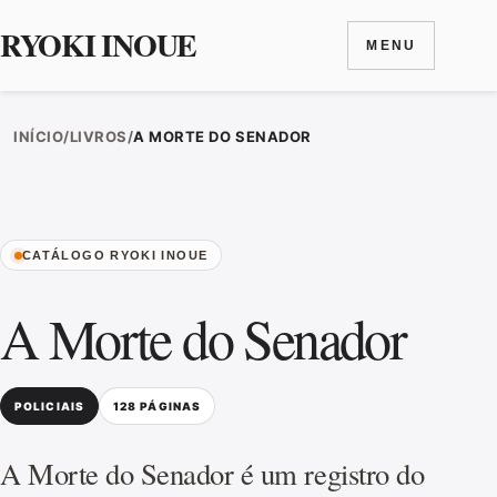
RYOKI INOUE
MENU
Ir para o conteúdo
INÍCIO
/
LIVROS
/
A MORTE DO SENADOR
CATÁLOGO RYOKI INOUE
A Morte do Senador
POLICIAIS
128 PÁGINAS
A Morte do Senador é um registro do