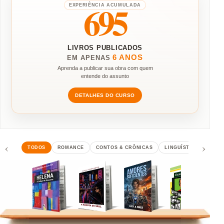
761
EXPERIÊNCIA ACUMULADA
LIVROS PUBLICADOS
6 ANOS
EM APENAS
Aprenda a publicar sua obra com quem
entende do assunto
DETALHES DO CURSO
‹
›
TODOS
ROMANCE
CONTOS & CRÔNICAS
LINGUÍSTICA
POES