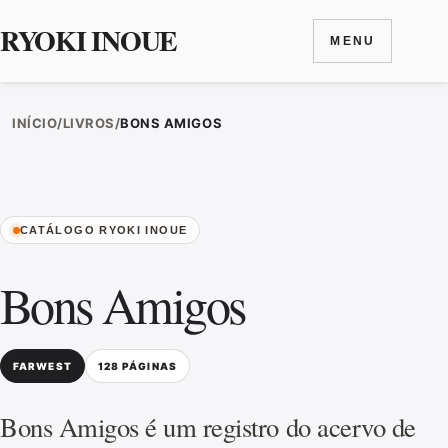
RYOKI INOUE
MENU
Ir para o conteúdo
INÍCIO
/
LIVROS
/
BONS AMIGOS
CATÁLOGO RYOKI INOUE
Bons Amigos
FARWEST
128 PÁGINAS
Bons Amigos é um registro do acervo de