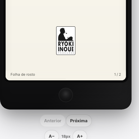
Folha de rosto
1 / 2
Anterior
Próxima
A−
A+
18px