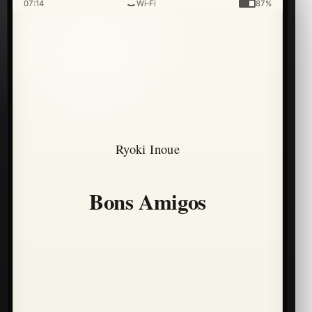
07:14
Wi‑Fi
87%
Ryoki Inoue
Bons Amigos