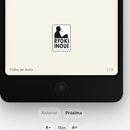
Folha de rosto
1 / 2
Anterior
Próxima
A−
A+
18px