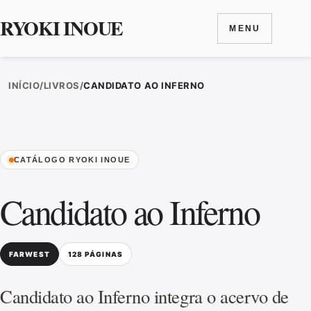
RYOKI INOUE
MENU
Ir para o conteúdo
INÍCIO
/
LIVROS
/
CANDIDATO AO INFERNO
CATÁLOGO RYOKI INOUE
Candidato ao Inferno
FARWEST
128 PÁGINAS
Candidato ao Inferno integra o acervo de