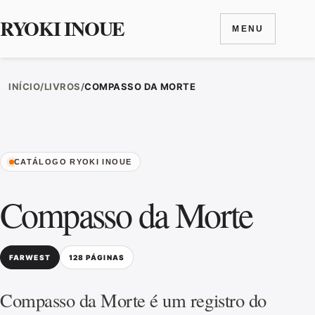
RYOKI INOUE
MENU
Ir para o conteúdo
INÍCIO
/
LIVROS
/
COMPASSO DA MORTE
CATÁLOGO RYOKI INOUE
Compasso da Morte
FARWEST
128 PÁGINAS
Compasso da Morte é um registro do