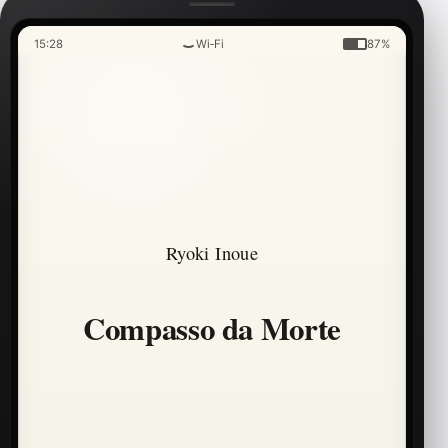
15:28
Wi‑Fi
87%
Ryoki Inoue
Compasso da Morte