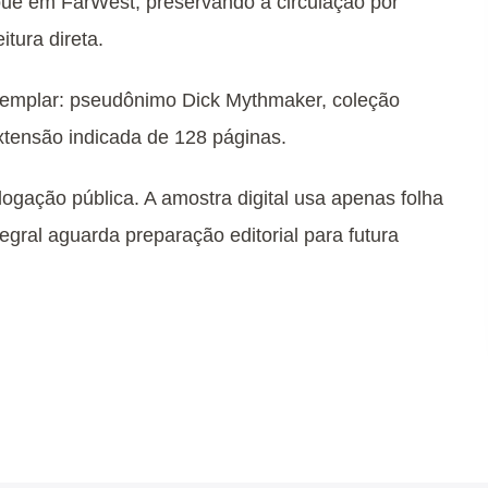
oue em FarWest, preservando a circulação por
tura direta.
exemplar: pseudônimo Dick Mythmaker, coleção
xtensão indicada de 128 páginas.
logação pública. A amostra digital usa apenas folha
egral aguarda preparação editorial para futura