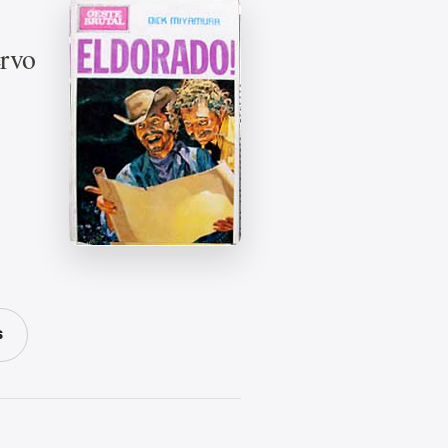
ervo
S