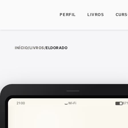
PERFIL
LIVROS
CURS
Ir para o conteúdo
INÍCIO
/
LIVROS
/
ELDORADO
21:00
Wi‑Fi
87