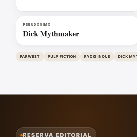
PSEUDÔNIMO
Dick Mythmaker
FARWEST
PULP FICTION
RYOKI INOUE
DICK M
RESERVA EDITORIAL