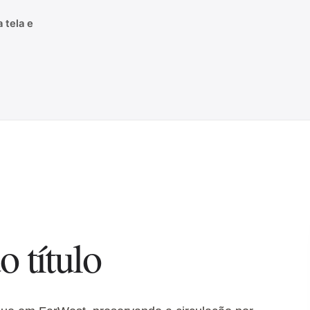
 tela e
o título