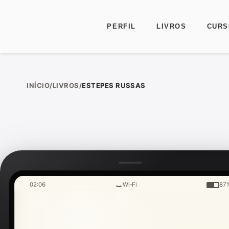
PERFIL
LIVROS
CURS
Ir para o conteúdo
INÍCIO
/
LIVROS
/
ESTEPES RUSSAS
02:06
Wi‑Fi
87