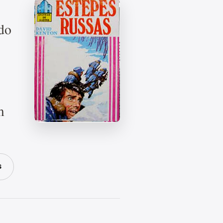
 do
m
S