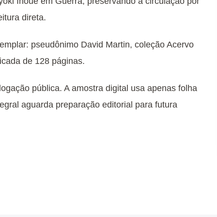
oki Inoue em Guerra, preservando a circulação por
tura direta.
xemplar: pseudônimo David Martin, coleção Acervo
icada de 128 páginas.
logação pública. A amostra digital usa apenas folha
egral aguarda preparação editorial para futura