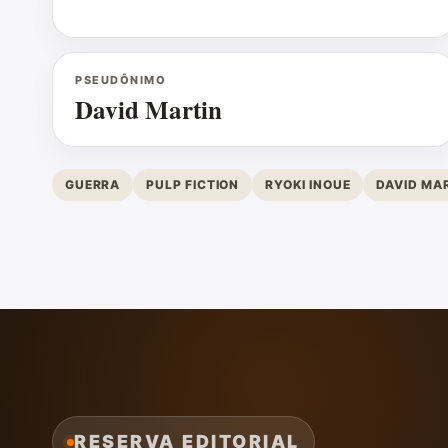
PSEUDÔNIMO
David Martin
GUERRA
PULP FICTION
RYOKI INOUE
DAVID MA
RESERVA EDITORIAL