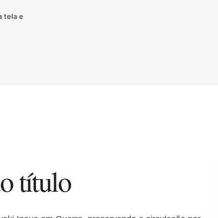
 tela e
o título