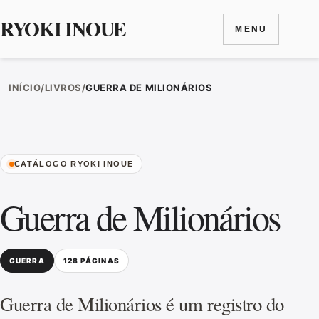
RYOKI INOUE
MENU
Ir para o conteúdo
INÍCIO
/
LIVROS
/
GUERRA DE MILIONÁRIOS
CATÁLOGO RYOKI INOUE
Guerra de Milionários
GUERRA
128 PÁGINAS
Guerra de Milionários é um registro do