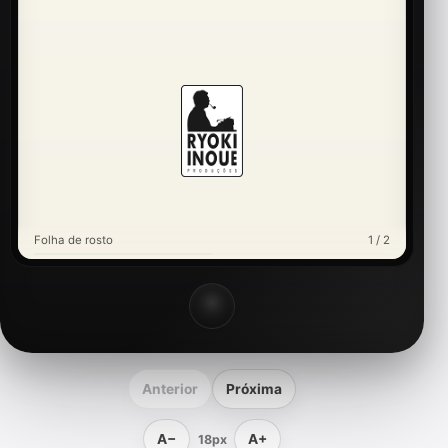
Folha de rosto
1 / 2
Anterior
Próxima
A−
A+
18px