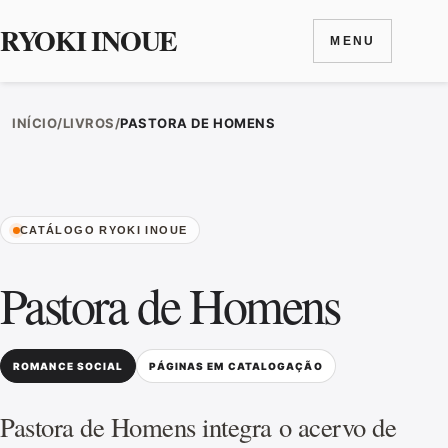
RYOKI INOUE
MENU
Ir para o conteúdo
INÍCIO
/
LIVROS
/
PASTORA DE HOMENS
CATÁLOGO RYOKI INOUE
Pastora de Homens
ROMANCE SOCIAL
PÁGINAS EM CATALOGAÇÃO
Pastora de Homens integra o acervo de