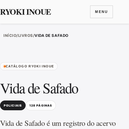
RYOKI INOUE
MENU
Ir para o conteúdo
INÍCIO
/
LIVROS
/
VIDA DE SAFADO
CATÁLOGO RYOKI INOUE
Vida de Safado
POLICIAIS
128 PÁGINAS
Vida de Safado é um registro do acervo