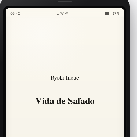
03:42
Wi‑Fi
87%
Ryoki Inoue
Vida de Safado