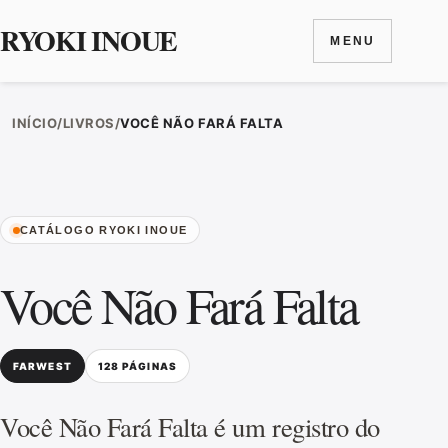
RYOKI INOUE
MENU
Ir para o conteúdo
INÍCIO
/
LIVROS
/
VOCÊ NÃO FARÁ FALTA
CATÁLOGO RYOKI INOUE
Você Não Fará Falta
FARWEST
128 PÁGINAS
Você Não Fará Falta é um registro do