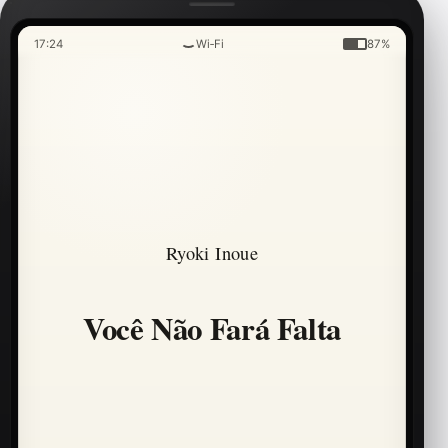
17:24
Wi‑Fi
87%
Ryoki Inoue
Você Não Fará Falta