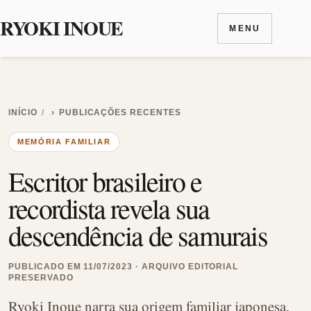
RYOKI INOUE
MENU
Ir para o conteúdo
INÍCIO
›
PUBLICAÇÕES RECENTES
MEMÓRIA FAMILIAR
Escritor brasileiro e
recordista revela sua
descendência de samurais
PUBLICADO EM 11/07/2023 · ARQUIVO EDITORIAL
PRESERVADO
Ryoki Inoue narra sua origem familiar japonesa,