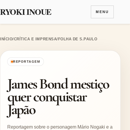
RYOKI INOUE
MENU
Ir para o conteúdo
INÍCIO
/
CRÍTICA E IMPRENSA
/
FOLHA DE S.PAULO
REPORTAGEM
James Bond mestiço
quer conquistar
Japão
Reportagem sobre o personagem Mário Nogaki e a