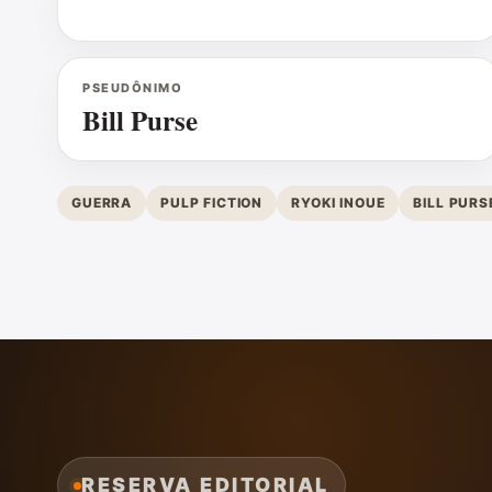
PSEUDÔNIMO
Bill Purse
GUERRA
PULP FICTION
RYOKI INOUE
BILL PURS
RESERVA EDITORIAL