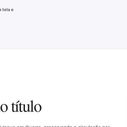
 tela e
o título