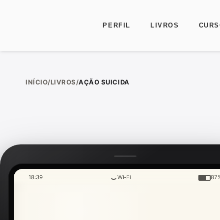
PERFIL
LIVROS
CURS
Ir para o conteúdo
INÍCIO
/
LIVROS
/
AÇÃO SUICIDA
18:39
Wi‑Fi
87