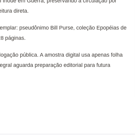
i Inoue em Guerra, preservando a circulação por
tura direta.
xemplar: pseudônimo Bill Purse, coleção Epopéias de
28 páginas.
logação pública. A amostra digital usa apenas folha
egral aguarda preparação editorial para futura