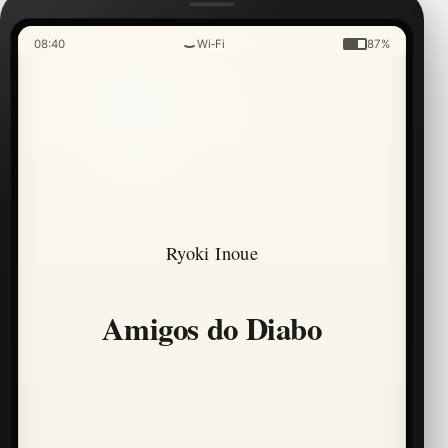
08:40
Wi‑Fi
87%
Ryoki Inoue
Amigos do Diabo