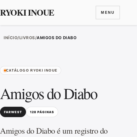
RYOKI INOUE
MENU
Ir para o conteúdo
INÍCIO
/
LIVROS
/
AMIGOS DO DIABO
CATÁLOGO RYOKI INOUE
Amigos do Diabo
FARWEST
128 PÁGINAS
Amigos do Diabo é um registro do