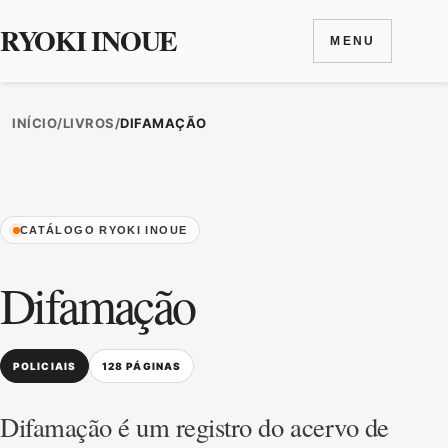
RYOKI INOUE
MENU
Ir para o conteúdo
INÍCIO
/
LIVROS
/
DIFAMAÇÃO
CATÁLOGO RYOKI INOUE
Difamação
POLICIAIS
128 PÁGINAS
Difamação é um registro do acervo de