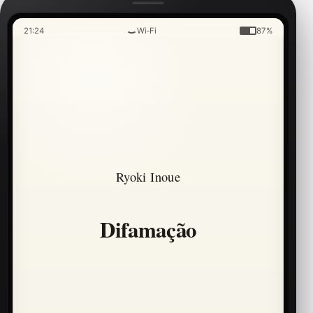
21:24
Wi‑Fi
87%
Ryoki Inoue
Difamação