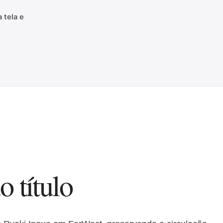
 tela e
o título