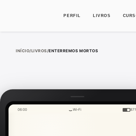
PERFIL
LIVROS
CURS
Ir para o conteúdo
INÍCIO
/
LIVROS
/
ENTERREMOS MORTOS
06:00
Wi‑Fi
87