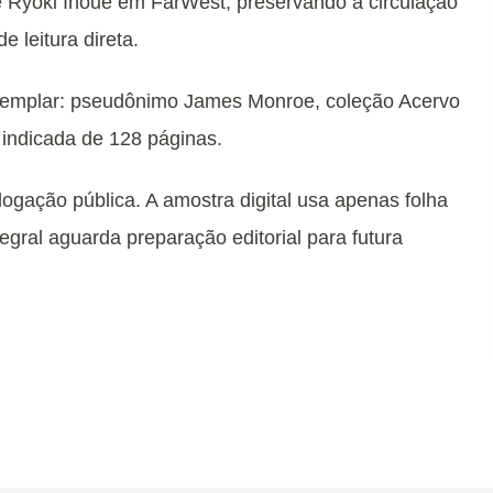
e Ryoki Inoue em FarWest, preservando a circulação
 leitura direta.
exemplar: pseudônimo James Monroe, coleção Acervo
indicada de 128 páginas.
logação pública. A amostra digital usa apenas folha
egral aguarda preparação editorial para futura