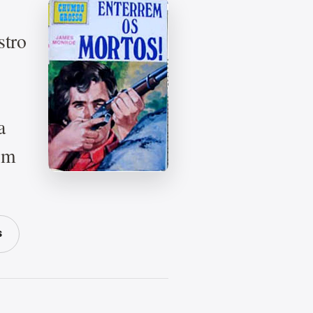
stro
a
com
S