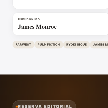
PSEUDÔNIMO
James Monroe
FARWEST
PULP FICTION
RYOKI INOUE
JAMES 
RESERVA EDITORIAL