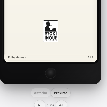
Folha de rosto
1 / 2
Anterior
Próxima
A−
A+
18px