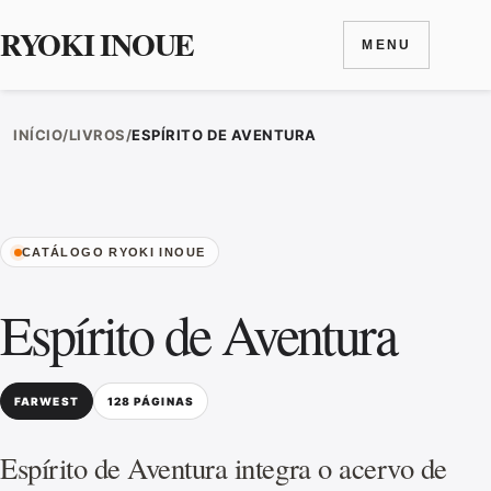
RYOKI INOUE
MENU
Ir para o conteúdo
INÍCIO
/
LIVROS
/
ESPÍRITO DE AVENTURA
CATÁLOGO RYOKI INOUE
Espírito de Aventura
FARWEST
128 PÁGINAS
Espírito de Aventura integra o acervo de