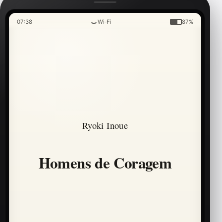
07:38
Wi‑Fi
87%
Ryoki Inoue
Homens de Coragem