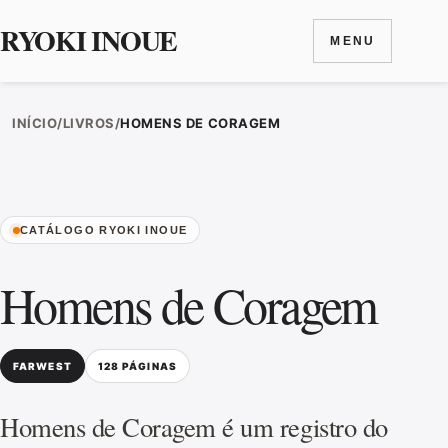
RYOKI INOUE
MENU
Ir para o conteúdo
INÍCIO
/
LIVROS
/
HOMENS DE CORAGEM
CATÁLOGO RYOKI INOUE
Homens de Coragem
FARWEST
128 PÁGINAS
Homens de Coragem é um registro do