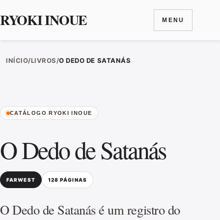
RYOKI INOUE
MENU
Ir para o conteúdo
INÍCIO
/
LIVROS
/
O DEDO DE SATANÁS
CATÁLOGO RYOKI INOUE
O Dedo de Satanás
FARWEST
128 PÁGINAS
O Dedo de Satanás é um registro do