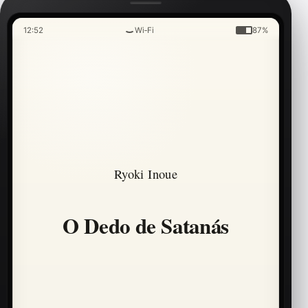
12:52
Wi‑Fi
87%
Ryoki Inoue
O Dedo de Satanás