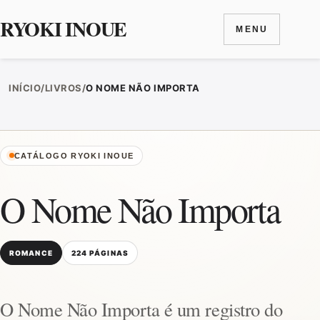
RYOKI INOUE
MENU
Ir para o conteúdo
INÍCIO
/
LIVROS
/
O NOME NÃO IMPORTA
CATÁLOGO RYOKI INOUE
O Nome Não Importa
ROMANCE
224 PÁGINAS
O Nome Não Importa é um registro do