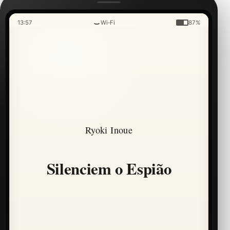
13:57
Wi‑Fi
87%
Ryoki Inoue
Silenciem o Espião