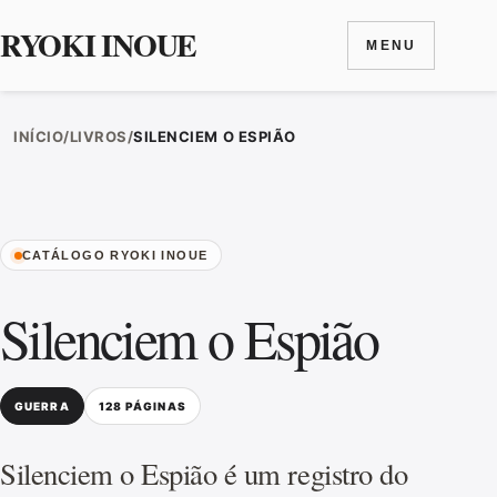
RYOKI INOUE
MENU
Ir para o conteúdo
INÍCIO
/
LIVROS
/
SILENCIEM O ESPIÃO
CATÁLOGO RYOKI INOUE
Silenciem o Espião
GUERRA
128 PÁGINAS
Silenciem o Espião é um registro do