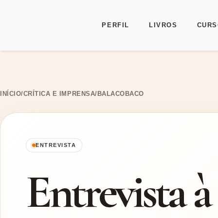
PERFIL
LIVROS
CURS
Ir para o conteúdo
INÍCIO
/
CRÍTICA E IMPRENSA
/
BALACOBACO
ENTREVISTA
Entrevista à