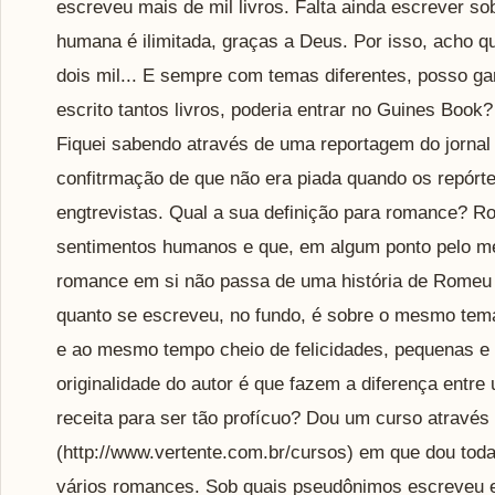
escreveu mais de mil livros. Falta ainda escrever s
humana é ilimitada, graças a Deus. Por isso, acho 
dois mil... E sempre com temas diferentes, posso ga
escrito tantos livros, poderia entrar no Guines Book
Fiquei sabendo através de uma reportagem do jornal
confitrmação de que não era piada quando os repór
engtrevistas. Qual a sua definição para romance? R
sentimentos humanos e que, em algum ponto pelo men
romance em si não passa de uma história de Romeu e 
quanto se escreveu, no fundo, é sobre o mesmo tema: o
e ao mesmo tempo cheio de felicidades, pequenas e g
originalidade do autor é que fazem a diferença entr
receita para ser tão profícuo? Dou um curso através 
(http://www.vertente.com.br/cursos) em que dou toda
vários romances. Sob quais pseudônimos escreveu e 