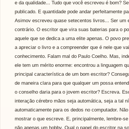
e da qualidade... Tudo que você escreveu é bom? Se
publicado. E quantidade pode andar perfeitamente p
Asimov escreveu quase setecentos livros... Ser um e
contrário. O escritor que vira suas baterias para o p
aquele que se dedica a uma elite apenas. O povo prec
a apreciar o livro e a compreender que é nele que va
conhecimento. Falam mal do Paulo Coelho. Mas, ind
ele tem um mérito enorme: encontrou a linguagem que
principal característica de um bom escritor? Consegu
de maneira clara para que qualquer um possa entendê-
o conselho daria para o jovem escritor? Escreva. Es
interação cérebro mãos seja automática, seja a tal 
automaticamente para os dedos no computador. Não
mostrar o que escreve. E, principalmente, lembre-se
não apenas um hobby. Qual o papel do escritor na s