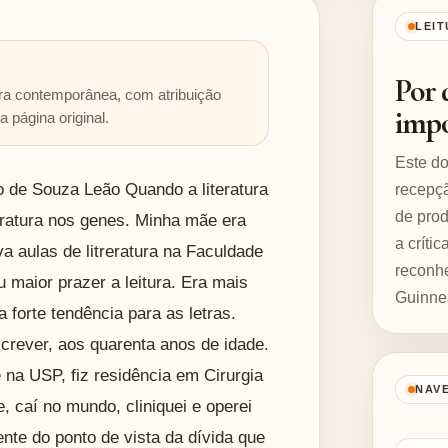
LEIT
Por 
tura contemporânea, com atribuição
impo
 página original.
Este d
o de Souza Leão Quando a literatura
recepçã
de prod
eratura nos genes. Minha mãe era
a críti
va aulas de litreratura na Faculdade
reconhe
 maior prazer a leitura. Era mais
Guinne
orte tendência para as letras.
crever, aos quarenta anos de idade.
 na USP, fiz residência em Cirurgia
NAV
, caí no mundo, cliniquei e operei
iente do ponto de vista da dívida que