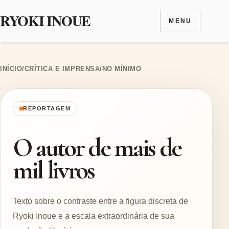
RYOKI INOUE
MENU
Ir para o conteúdo
INÍCIO
/
CRÍTICA E IMPRENSA
/
NO MÍNIMO
REPORTAGEM
O autor de mais de
mil livros
Texto sobre o contraste entre a figura discreta de
Ryoki Inoue e a escala extraordinária de sua