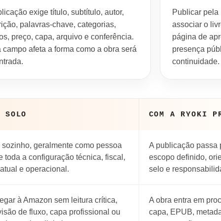
licação exige título, subtítulo, autor,
Publicar pela
ição, palavras-chave, categorias,
associar o liv
tos, preço, capa, arquivo e conferência.
página de apr
 campo afeta a forma como a obra será
presença públ
ntrada.
continuidade.
O SOLO
COM A RYOKI P
a sozinho, geralmente como pessoa
A publicação passa p
e toda a configuração técnica, fiscal,
escopo definido, ori
ratual e operacional.
selo e responsabili
egar à Amazon sem leitura crítica,
A obra entra em pro
isão de fluxo, capa profissional ou
capa, EPUB, metadad