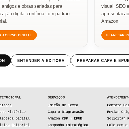
s antigos e obras seriadas para
visual, SEO e
icação digital contínua com padrão
apresentação
rial.
Amazon.
R ACERVO DIGITAL
PLANEJAR P
ON
ENTENDER A EDITORA
PREPARAR CAPA E EPU
TITUCIONAL
SERVIÇOS
ATENDIMENT
ditora
Edição de Texto
Contato Ed
ado Histórico
Capa e Diagramação
Enviar Ori
lioteca Digital
Amazon KDP + EPUB
Solicitar 
ítica Editorial
Campanha Estratégica
Fale com o