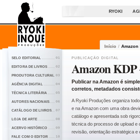
RYOKI
AG
Início
/
Amazon 
SELO EDITORIAL
01
PUBLICAÇÃO DIGITAL
Amazon KDP 
EDITORA DE LIVROS
02
PRODUTORA CULTURAL
03
Publicar na Amazon é simples
AGÊNCIA DIGITAL
04
corretos, metadados consist
TÉCNICA LITERÁRIA
05
A Ryoki Produções organiza todo
AUTORES NACIONAIS
06
e na Amazon com uma obra devida
CATÁLOGO DE LIVROS
07
catálogo e apresentada sob rigoros
LOJA DE ARTE
08
técnica do processo de upload e 
ACERVO HISTÓRICO
09
revisão, orientação estratégica e
FALE COM O EDITOR
10