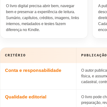
O livro digital precisa abrir bem, navegar
A pub
bem e preservar a experiência de leitura.
descr
Sumário, capítulos, créditos, imagens, links
direi
internos, metadados e testes fazem
Cada
diferença no Kindle.
enco
CRITÉRIO
PUBLICAÇÃ
Conta e responsabilidade
O autor public
física, e assum
cadastral, cont
Qualidade editorial
O livro pode ch
preparação, rev