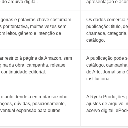
do arquivo digital.
apresentação e acom
egorias e palavras-chave costumam
Os dados comerciais
s por tentativa, muitas vezes sem
publicação: título, d
om leitor, gênero e intenção de
chamada, categoria,
catálogo.
car restrito à página da Amazon, sem
A publicação pode s
ágina da obra, campanha, release,
catálogo, campanhas 
 continuidade editorial.
de Arte, Jornalismo 
institucional.
o autor tende a enfrentar sozinho
A Ryoki Produções 
izações, dúvidas, posicionamento,
ajustes de arquivo, 
ventual expansão para outros
acervo digital, ePock