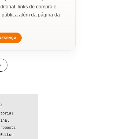
ditorial, links de compra e
 pública além da página da
RESENÇA
B
O
itorial
ginal
Proposta
 Editor