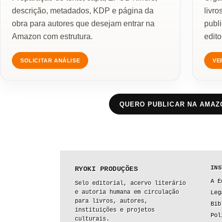
descrição, metadados, KDP e página da
livro
obra para autores que desejam entrar na
publ
Amazon com estrutura.
edito
SOLICITAR ANÁLISE
VE
QUERO PUBLICAR NA AMAZ
INS
RYOKI PRODUÇÕES
A E
Selo editorial, acervo literário
e autoria humana em circulação
Leg
para livros, autores,
Bib
instituições e projetos
Pol
culturais.