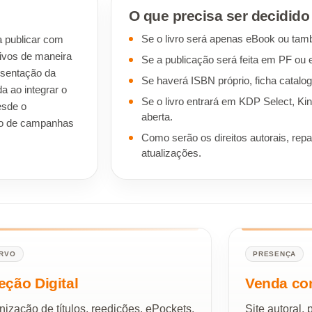
O que precisa ser decidido
Se o livro será apenas eBook ou ta
a publicar com
uivos de maneira
Se a publicação será feita em PF ou 
esentação da
Se haverá ISBN próprio, ficha catalogr
da ao integrar o
Se o livro entrará em KDP Select, Kin
esde o
aberta.
ento de campanhas
Como serão os direitos autorais, rep
atualizações.
RVO
PRESENÇA
eção Digital
Venda co
ização de títulos, reedições, ePockets,
Site autoral,