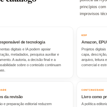
princípios com
improvisos téc
KDP
esponsável de tecnologia
Amazon, EPUB 
entas digitais e IA podem apoiar
Projetos digita
zação, metadados, pesquisa auxiliar e
capa, descrição,
amento. A autoria, a decisão final e a
arquivo, leitura
sabilidade sobre o conteúdo continuam
comercial e estr
as.
DADE
CONTINUIDADE
es da revisão
Livro como pr
o e preparação editorial reduzem
A política edito