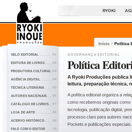
RYOKI
AG
Início
/
Política 
SELO EDITORIAL
01
GOVERNANÇA EDITORIAL
Política Editor
EDITORA DE LIVROS
02
PRODUTORA CULTURAL
03
A Ryoki Produções publica li
AGÊNCIA DIGITAL
04
leitura, preparação técnica, 
TÉCNICA LITERÁRIA
05
A política editorial organiza a rela
AUTORES NACIONAIS
06
como recebemos originais como a
CATÁLOGO DE LIVROS
07
tecnologia, publicação digital, pr
LOJA DE ARTE
08
processo claro para autores nacio
ACERVO HISTÓRICO
09
Pockets e publicações especiais.
FALE COM O EDITOR
10