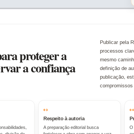
Publicar pela 
para proteger a
processos clar
mesmo caminh
ervar a confiança
definição de au
publicação, est
compromissos 
03
0
Respeito à autoria
P
onsabilidades,
A preparação editorial busca
O 