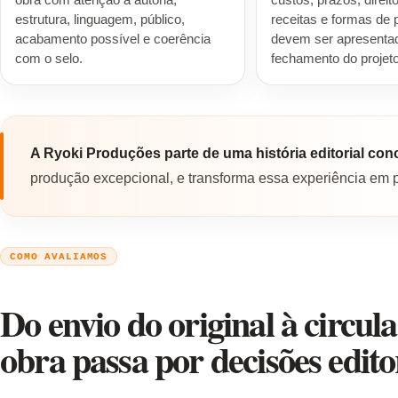
obra com atenção à autoria,
custos, prazos, direit
estrutura, linguagem, público,
receitas e formas de 
acabamento possível e coerência
devem ser apresenta
com o selo.
fechamento do projeto
A Ryoki Produções parte de uma história editorial conc
produção excepcional, e transforma essa experiência em pr
COMO AVALIAMOS
Do envio do original à circula
obra passa por decisões editor