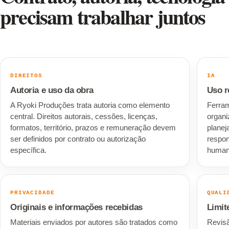
precisam trabalhar juntos
DIREITOS
IA
Autoria e uso da obra
Uso r
A Ryoki Produções trata autoria como elemento
Ferram
central. Direitos autorais, cessões, licenças,
organi
formatos, território, prazos e remuneração devem
planej
ser definidos por contrato ou autorização
respon
específica.
human
PRIVACIDADE
QUALI
Originais e informações recebidas
Limit
Materiais enviados por autores são tratados como
Revisã