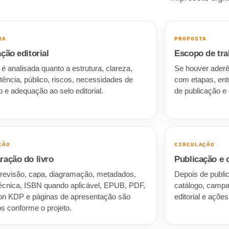
RA
PROPOSTA
ação editorial
Escopo de tra
 é analisada quanto a estrutura, clareza,
Se houver aderê
tência, público, riscos, necessidades de
com etapas, ent
o e adequação ao selo editorial.
de publicação e
ÇÃO
CIRCULAÇÃO
ração do livro
Publicação e 
 revisão, capa, diagramação, metadados,
Depois de public
técnica, ISBN quando aplicável, EPUB, PDF,
catálogo, campa
n KDP e páginas de apresentação são
editorial e açõe
os conforme o projeto.