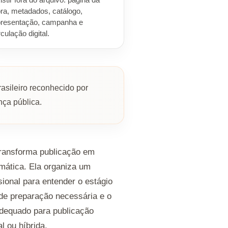
istir fora do arquivo: página da
ra, metadados, catálogo,
resentação, campanha e
rculação digital.
rasileiro reconhecido por
nça pública.
 transforma publicação em
ática. Ela organiza um
sional para entender o estágio
o de preparação necessária e o
dequado para publicação
al ou híbrida.