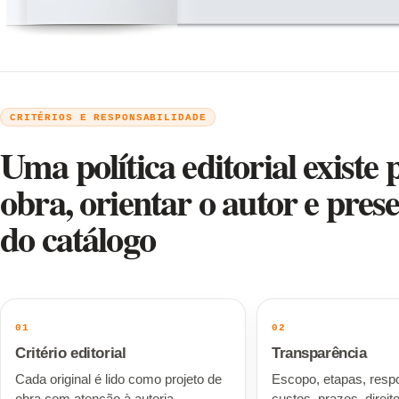
CRITÉRIOS E RESPONSABILIDADE
Uma política editorial existe 
obra, orientar o autor e pres
do catálogo
01
02
Critério editorial
Transparência
Cada original é lido como projeto de
Escopo, etapas, resp