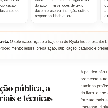
os, divisão de
fortalecer a obra sem apagar a voz
ex
publicação
do autor. Intervenções de texto
ob
dos antes do
devem preservar intenção, estilo e
ap
.
responsabilidade autoral.
ci
reta.
O selo nasce ligado à trajetória de Ryoki Inoue, escritor b
ocedimento: leitura, preparação, publicação, catálogo e prese
A política não
promessa autom
ção pública, a
caminho profis
iais e técnicas
do livro, o tip
formato mais a
impressa, digit