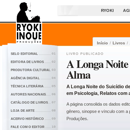
RYOKI
AG
Início
/
Livros
/
SELO EDITORIAL
01
LIVRO PUBLICADO
A Longa Noite
EDITORA DE LIVROS
02
Alma
PRODUTORA CULTURAL
03
AGÊNCIA DIGITAL
04
A Longa Noite do Suicídio d
TÉCNICA LITERÁRIA
05
em Psicologia, Relatos com a
AUTORES NACIONAIS
06
CATÁLOGO DE LIVROS
07
A página consolida os dados edito
LOJA DE ARTE
08
gênero, sinopse e vínculo com a p
Produções.
ACERVO HISTÓRICO
09
FALE COM O EDITOR
10