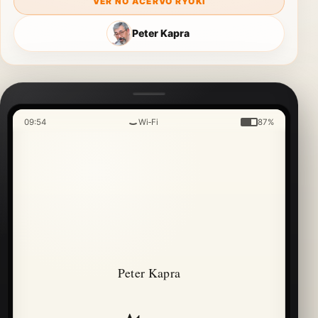
VER NO ACERVO RYOKI
Peter Kapra
09:54
Wi‑Fi
87%
Peter Kapra