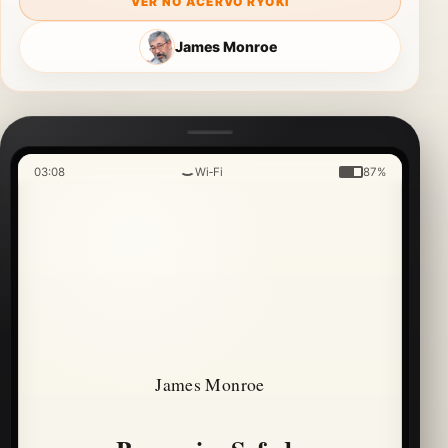
VER NO ACERVO RYOKI
James Monroe
03:08
Wi‑Fi
87%
James Monroe