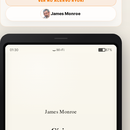
VER NO ACERVO RYOKI
James Monroe
01:30
Wi‑Fi
87%
James Monroe