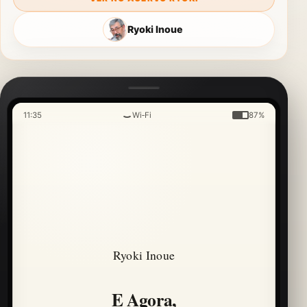
Ryoki Inoue
11:35
Wi‑Fi
87%
Ryoki Inoue
E Agora,