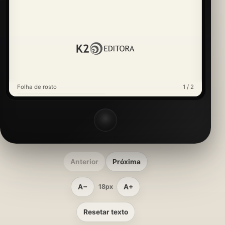
Folha de rosto
1 / 2
Anterior
Próxima
A−
A+
18px
Resetar texto