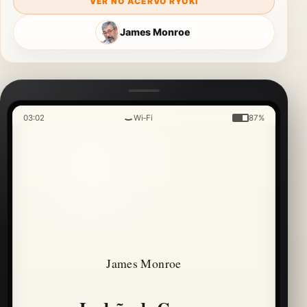
VER NO ACERVO RYOKI
James Monroe
03:02
Wi‑Fi
87%
James Monroe