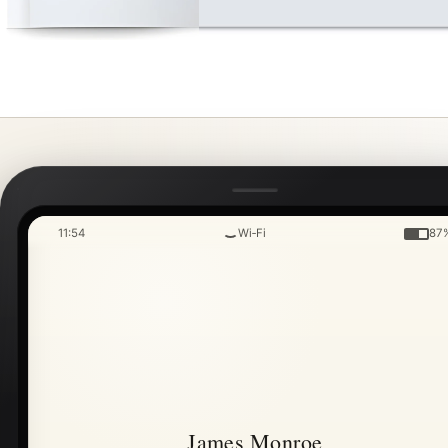
11:54
Wi‑Fi
87
James Monroe