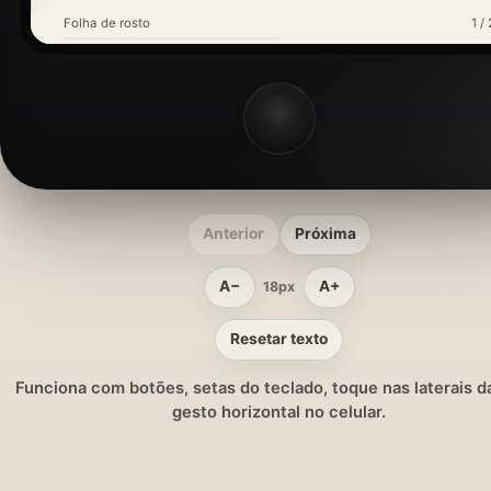
Folha de rosto
1 / 
Anterior
Próxima
A−
A+
18px
Resetar texto
Funciona com botões, setas do teclado, toque nas laterais da
gesto horizontal no celular.