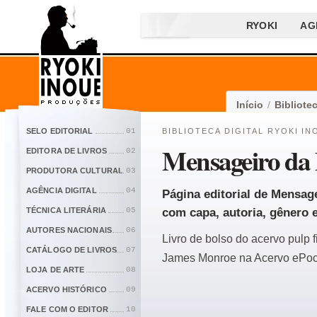
RYOKI
AG
Início
/
Bibliotec
SELO EDITORIAL
01
BIBLIOTECA DIGITAL RYOKI IN
Mensageiro da
EDITORA DE LIVROS
02
PRODUTORA CULTURAL
03
AGÊNCIA DIGITAL
04
Página editorial de Mensage
TÉCNICA LITERÁRIA
05
com capa, autoria, gênero e 
AUTORES NACIONAIS
06
Livro de bolso do acervo pulp 
CATÁLOGO DE LIVROS
07
James Monroe na Acervo ePoc
LOJA DE ARTE
08
ACERVO HISTÓRICO
09
FALE COM O EDITOR
10