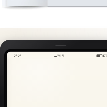
07:07
Wi‑Fi
87