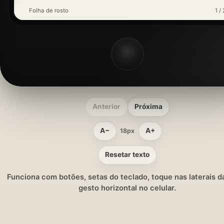
Folha de rosto
1 / 
Anterior
Próxima
A−
A+
18px
Resetar texto
Funciona com botões, setas do teclado, toque nas laterais da
gesto horizontal no celular.