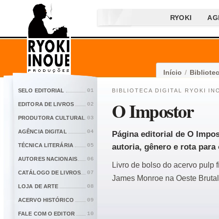
RYOKI
AG
Início
/
Bibliotec
SELO EDITORIAL
01
BIBLIOTECA DIGITAL RYOKI IN
O Impostor
EDITORA DE LIVROS
02
PRODUTORA CULTURAL
03
AGÊNCIA DIGITAL
04
Página editorial de O Impos
TÉCNICA LITERÁRIA
05
autoria, gênero e rota para 
AUTORES NACIONAIS
06
Livro de bolso do acervo pulp 
CATÁLOGO DE LIVROS
07
James Monroe na Oeste Brutal
LOJA DE ARTE
08
ACERVO HISTÓRICO
09
FALE COM O EDITOR
10