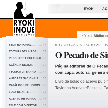
RYOKI
AG
Início
/
Bibliotec
SELO EDITORIAL
01
BIBLIOTECA DIGITAL RYOKI IN
O Pecado de S
EDITORA DE LIVROS
02
PRODUTORA CULTURAL
03
AGÊNCIA DIGITAL
04
Página editorial de O Pecad
TÉCNICA LITERÁRIA
05
com capa, autoria, gênero e 
AUTORES NACIONAIS
06
Livro de bolso do acervo pulp 
CATÁLOGO DE LIVROS
07
Taylor na Acervo ePockets · F
LOJA DE ARTE
08
ACERVO HISTÓRICO
09
FALE COM O EDITOR
10