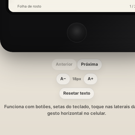
Folha de rosto
1 / 
Anterior
Próxima
A−
A+
18px
Resetar texto
Funciona com botões, setas do teclado, toque nas laterais da
gesto horizontal no celular.