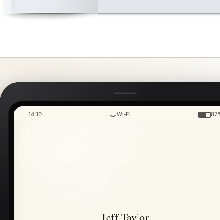
14:10
Wi‑Fi
87
Jeff Taylor