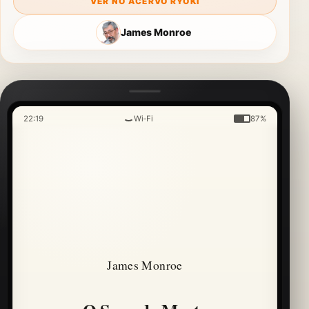
VER NO ACERVO RYOKI
James Monroe
22:19
Wi‑Fi
87%
James Monroe