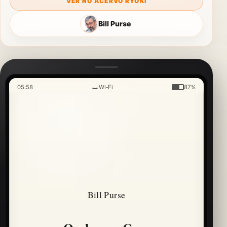
VER NO ACERVO RYOKI
Bill Purse
05:58
Wi‑Fi
87%
Bill Purse