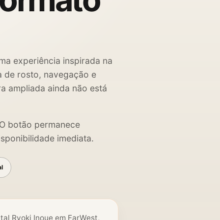
formato
ma experiência inspirada na
ha de rosto, navegação e
ra ampliada ainda não está
. O botão permanece
sponibilidade imediata.
al
ital Ryoki Inoue em FarWest,