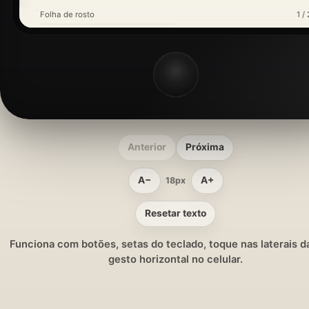
Folha de rosto
1 / 
Anterior
Próxima
A−
A+
18px
Resetar texto
Funciona com botões, setas do teclado, toque nas laterais da
gesto horizontal no celular.