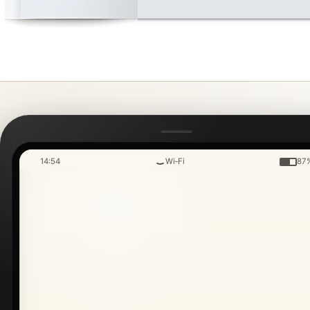
14:54
Wi‑Fi
87