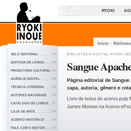
RYOKI
AG
Início
/
Bibliotec
SELO EDITORIAL
01
BIBLIOTECA DIGITAL RYOKI IN
Sangue Apach
EDITORA DE LIVROS
02
PRODUTORA CULTURAL
03
AGÊNCIA DIGITAL
04
Página editorial de Sangue
TÉCNICA LITERÁRIA
05
capa, autoria, gênero e rota
AUTORES NACIONAIS
06
Livro de bolso do acervo pulp 
CATÁLOGO DE LIVROS
07
James Monroe na Acervo ePock
LOJA DE ARTE
08
ACERVO HISTÓRICO
09
FALE COM O EDITOR
10