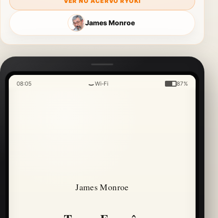
VER NO ACERVO RYOKI
James Monroe
08:05
Wi‑Fi
87%
James Monroe