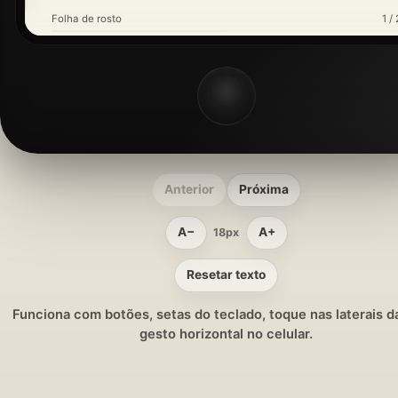
Folha de rosto
1 / 
Anterior
Próxima
A−
A+
18px
Resetar texto
Funciona com botões, setas do teclado, toque nas laterais da
gesto horizontal no celular.