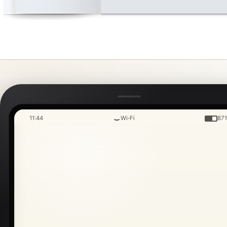
11:44
Wi‑Fi
87