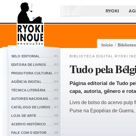
RYOKI
AG
Início
/
Bibliotec
SELO EDITORIAL
01
BIBLIOTECA DIGITAL RYOKI IN
Tudo pela Bélg
EDITORA DE LIVROS
02
PRODUTORA CULTURAL
03
AGÊNCIA DIGITAL
04
Página editorial de Tudo pe
TÉCNICA LITERÁRIA
05
capa, autoria, gênero e rota
AUTORES NACIONAIS
06
Livro de bolso do acervo pulp 
CATÁLOGO DE LIVROS
07
Purse na Epopéias de Guerra,
LOJA DE ARTE
08
ACERVO HISTÓRICO
09
FALE COM O EDITOR
10