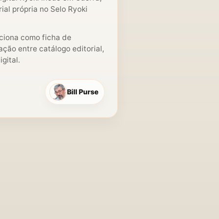
rial própria no Selo Ryoki
nciona como ficha de
ção entre catálogo editorial,
gital.
Bill Purse