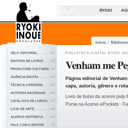
RYOKI
AG
Início
/
Bibliotec
SELO EDITORIAL
01
BIBLIOTECA DIGITAL RYOKI IN
Venham me Pe
EDITORA DE LIVROS
02
PRODUTORA CULTURAL
03
AGÊNCIA DIGITAL
04
Página editorial de Venham
TÉCNICA LITERÁRIA
05
capa, autoria, gênero e rota
AUTORES NACIONAIS
06
Livro de bolso do acervo pulp 
CATÁLOGO DE LIVROS
07
Purse na Acervo ePockets · Fa
LOJA DE ARTE
08
ACERVO HISTÓRICO
09
FALE COM O EDITOR
10