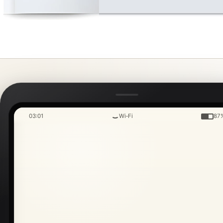
03:01
Wi‑Fi
87