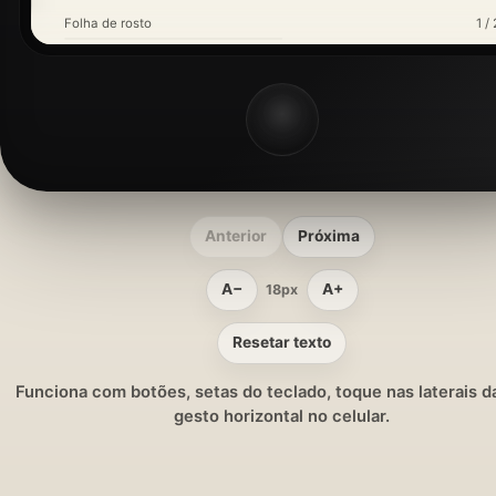
Folha de rosto
1 / 
Anterior
Próxima
A−
A+
18px
Resetar texto
Funciona com botões, setas do teclado, toque nas laterais da
gesto horizontal no celular.