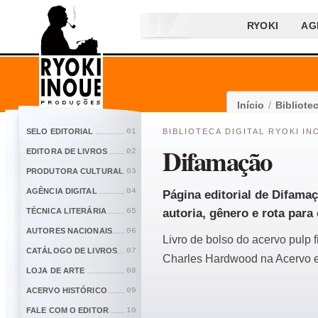
RYOKI
AG
Início
/
Bibliotec
SELO EDITORIAL
01
BIBLIOTECA DIGITAL RYOKI IN
Difamação
EDITORA DE LIVROS
02
PRODUTORA CULTURAL
03
AGÊNCIA DIGITAL
04
Página editorial de Difamaç
TÉCNICA LITERÁRIA
05
autoria, gênero e rota para 
AUTORES NACIONAIS
06
Livro de bolso do acervo pulp 
CATÁLOGO DE LIVROS
07
Charles Hardwood na Acervo eP
LOJA DE ARTE
08
ACERVO HISTÓRICO
09
FALE COM O EDITOR
10