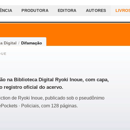
ÊNCIA
PRODUTORA
EDITORA
AUTORES
LIVRO
a Digital
/
Difamação
OUE
ão na Biblioteca Digital Ryoki Inoue, com capa,
o registro oficial do acervo.
fiction de Ryoki Inoue, publicado sob o pseudônimo
ockets · Policiais, com 128 páginas.