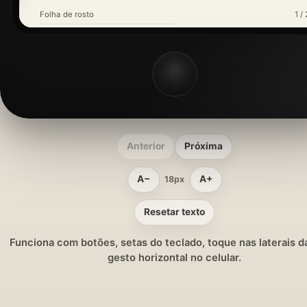
Folha de rosto
1 / 
Anterior
Próxima
A−
A+
18px
Resetar texto
Funciona com botões, setas do teclado, toque nas laterais da
gesto horizontal no celular.