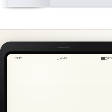
09:12
Wi‑Fi
87