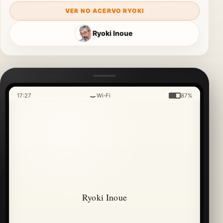
VER NO ACERVO RYOKI
Ryoki Inoue
17:27
Wi‑Fi
87%
Ryoki Inoue